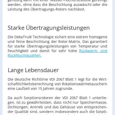
wer­den, ohne dass die Be­schich­tung aus­wäscht oder die
Leis­tung des Über­tra­gungs-Ro­tors nach­lässt.
Starke Übertragungsleistungen
Die De­kaT­ru® Tech­no­lo­gie si­chert eine ex­trem ho­mo­ge­ne
und feine Be­schich­tung der Ro­tor-Ma­trix. Das ga­ran­tiert
für star­ke Über­tra­gungs­leis­tun­gen von Tem­pe­ra­tur und
Feuch­tig­keit und damit für sehr hohe
Rück­wärm- und
Rück­feuch­te­zah­len.
Lange Lebensdauer
Die deut­sche Richt­li­nie VDI 2067 Blatt 1 legt für die Wirt­
schaft­lich­keits­be­rech­nung von Ro­ta­ti­ons­wär­me­tau­schern
eine Lauf­zeit von 15 Jah­ren zu­grun­de.
Da auch Sorp­ti­ons­ro­to­ren der VDI 2067 Blatt 1 un­ter­lie­
gen, ist zu ge­währ­leis­ten, dass nicht nur Spei­cher­mas­se,
Dich­tun­gen, An­trieb und das Ge­häu­se von ent­spre­chen­
der Qua­li­tät sind, son­dern ins­be­son­de­re auch die Sorp­ti­