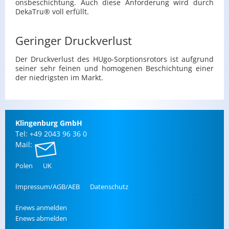
ons­be­schich­tung. Auch diese An­for­de­rung wird durch
De­kaT­ru® voll er­füllt.
Geringer Druckverlust
Der Druck­ver­lust des HU­go-Sorp­ti­ons­ro­tors ist auf­grund
sei­ner sehr fei­nen und ho­mo­ge­nen Be­schich­tung einer
der nied­rigs­ten im Markt.
Klin­gen­burg GmbH
Tel: +49 2043 96 36 0
Mail:
Polen
UK
Im­pres­sum/AGB/AEB
Da­ten­schutz
Enews an­mel­den
Enews ab­mel­den