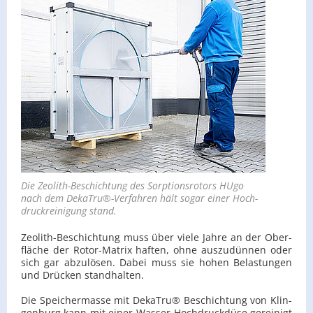
Die Zeo­lith-Be­schich­tung des Sorp­ti­ons­ro­tors HUgo
nach dem De­kaT­ru®-Ver­fah­ren hält sogar einer Hoch­
druck­rei­ni­gung stand.
Zeo­lith-Be­schich­tung muss über viele Jahre an der Ober­
flä­che der Ro­tor-Ma­trix haf­ten, ohne aus­zu­dün­nen oder
sich gar ab­zu­lö­sen. Dabei muss sie hohen Be­las­tun­gen
und Drü­cken stand­hal­ten.
Die Spei­cher­mas­se mit De­kaT­ru® Be­schich­tung von Klin­
gen­burg kann mit einer Was­ser-Hoch­druck­dü­se ge­rei­nigt